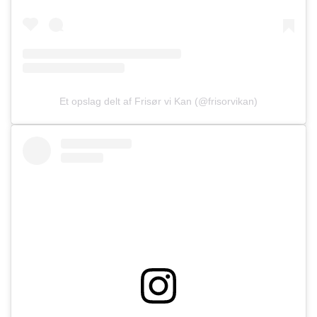
Et opslag delt af Frisør vi Kan (@frisorvikan)