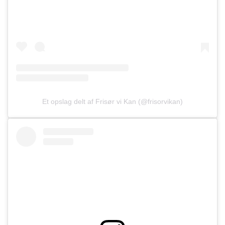
Et opslag delt af Frisør vi Kan (@frisorvikan)