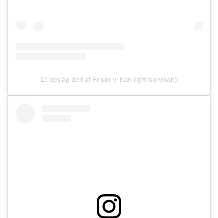
Et opslag delt af Frisør vi Kan (@frisorvikan)