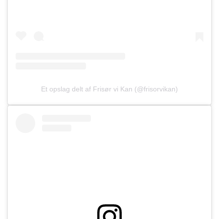
Et opslag delt af Frisør vi Kan (@frisorvikan)